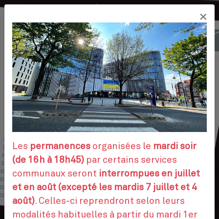
Aller
×
au
FR
contenu
principal
VOS DÉMARCHES
RENDEZ-VOUS
Les
permanences
organisées le
mardi soir
(de 16h à 18h45)
par certains services
communaux seront
interrompues en juillet
CONTACTEZ-NOUS
et en août (excepté les mardis 7 juillet et 4
août)
. Celles-ci reprendront selon leurs
modalités habituelles à partir du mardi 1er