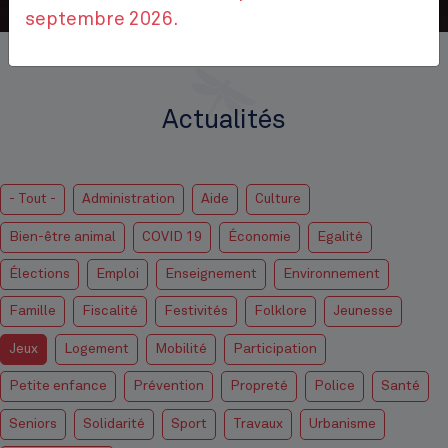
septembre 2026.
Accueil
Actualités
Actualités
- Tout -
Administration
Aide
Culture
Bien-être animal
COVID 19
Économie
Egalité
Élections
Emploi
Enseignement
Environnement
Famille
Fiscalité
Festivités
Folklore
Jeunesse
Jeux
Logement
Mobilité
Participation
Petite enfance
Prévention
Propreté
Police
Santé
Seniors
Solidarité
Sport
Travaux
Urbanisme