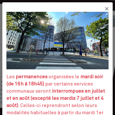
Aller
×
au
FR
contenu
principal
VOS DÉMARCHES
RENDEZ-VOUS
Les
permanences
organisées le
mardi soir
(de 16h à 18h45)
par certains services
communaux seront
interrompues en juillet
CONTACTEZ-NOUS
et en août (excepté les mardis 7 juillet et 4
août)
. Celles-ci reprendront selon leurs
modalités habituelles à partir du mardi 1er