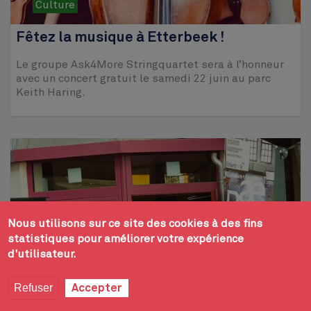
Culture
Fêtez la musique à Etterbeek !
Le groupe Ask4More Stringquartet sera à l’honneur
avec un concert gratuit le samedi 22 juin au parc
Keith Haring.
Nous utilisons sur ce site des cookies à des fins
statistiques pour améliorer votre expérience
d'utilisateur.
Refuser
Accepter