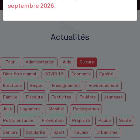
septembre 2026.
Accueil
Actualités
Actualités
- Tout -
Administration
Aide
Culture
Bien-être animal
COVID 19
Économie
Egalité
Élections
Emploi
Enseignement
Environnement
Famille
Fiscalité
Festivités
Folklore
Jeunesse
Jeux
Logement
Mobilité
Participation
Petite enfance
Prévention
Propreté
Police
Santé
Seniors
Solidarité
Sport
Travaux
Urbanisme