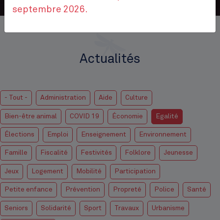
septembre 2026.
Accueil
Actualités
Actualités
- Tout -
Administration
Aide
Culture
Bien-être animal
COVID 19
Économie
Egalité
Élections
Emploi
Enseignement
Environnement
Famille
Fiscalité
Festivités
Folklore
Jeunesse
Jeux
Logement
Mobilité
Participation
Petite enfance
Prévention
Propreté
Police
Santé
Seniors
Solidarité
Sport
Travaux
Urbanisme