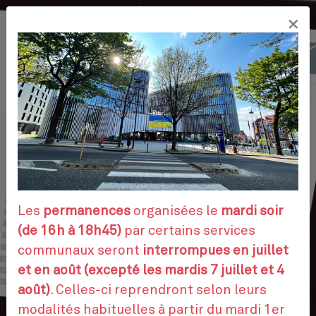
Aller
×
au
FR
contenu
principal
VOS DÉMARCHES
RENDEZ-VOUS
Les
permanences
organisées le
mardi soir
(de 16h à 18h45)
par certains services
communaux seront
interrompues en juillet
CONTACTEZ-NOUS
et en août (excepté les mardis 7 juillet et 4
août)
. Celles-ci reprendront selon leurs
modalités habituelles à partir du mardi 1er