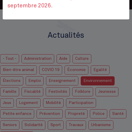
septembre 2026.
Accueil
Actualités
Actualités
- Tout -
Administration
Aide
Culture
Bien-être animal
COVID 19
Économie
Egalité
Élections
Emploi
Enseignement
Environnement
Famille
Fiscalité
Festivités
Folklore
Jeunesse
Jeux
Logement
Mobilité
Participation
Petite enfance
Prévention
Propreté
Police
Santé
Seniors
Solidarité
Sport
Travaux
Urbanisme