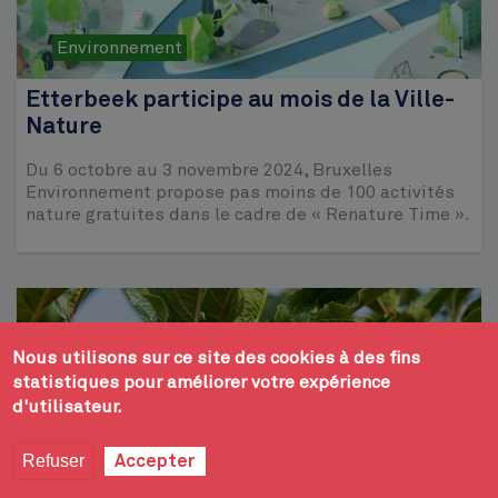
Environnement
Etterbeek participe au mois de la Ville-
Nature
Du 6 octobre au 3 novembre 2024, Bruxelles
Environnement propose pas moins de 100 activités
nature gratuites dans le cadre de « Renature Time ».
Nous utilisons sur ce site des cookies à des fins
statistiques pour améliorer votre expérience
d'utilisateur.
Refuser
Accepter