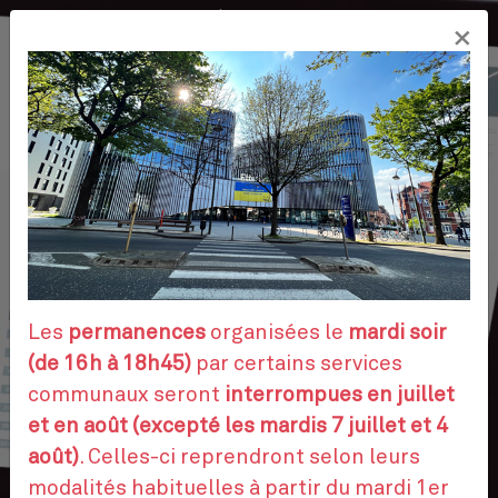
Aller
×
au
FR
contenu
principal
VOS DÉMARCHES
RENDEZ-VOUS
Les
permanences
organisées le
mardi soir
(de 16h à 18h45)
par certains services
communaux seront
interrompues en juillet
CONTACTEZ-NOUS
et en août (excepté les mardis 7 juillet et 4
août)
. Celles-ci reprendront selon leurs
modalités habituelles à partir du mardi 1er