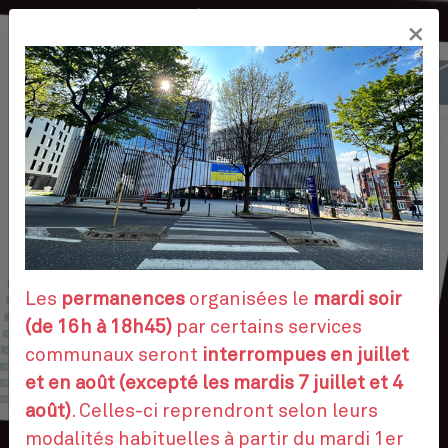
Aller
×
au
FR
contenu
principal
VOS DÉMARCHES
RENDEZ-VOUS
Les
permanences
organisées le
mardi soir
(de 16h à 18h45)
par certains services
communaux seront
interrompues en juillet
CONTACTEZ-NOUS
et en août (excepté les mardis 7 juillet et 4
août)
. Celles-ci reprendront selon leurs
modalités habituelles à partir du mardi 1er