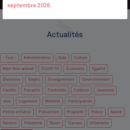
septembre 2026.
Accueil
Actualités
Actualités
- Tout -
Administration
Aide
Culture
Bien-être animal
COVID 19
Économie
Egalité
Élections
Emploi
Enseignement
Environnement
Famille
Fiscalité
Festivités
Folklore
Jeunesse
Jeux
Logement
Mobilité
Participation
Petite enfance
Prévention
Propreté
Police
Santé
Seniors
Solidarité
Sport
Travaux
Urbanisme