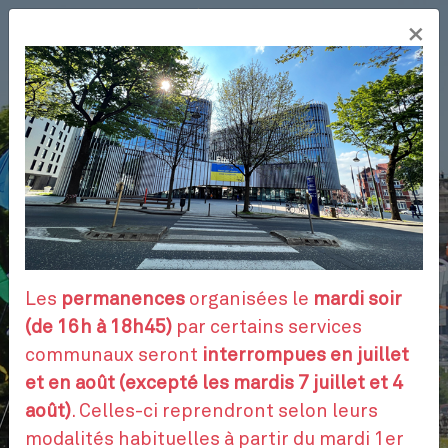
Aller
×
au
FR
contenu
principal
VOS DÉMARCHES
RENDEZ-VOUS
Les
permanences
organisées le
mardi soir
(de 16h à 18h45)
par certains services
communaux seront
interrompues en juillet
CONTACTEZ-NOUS
et en août (excepté les mardis 7 juillet et 4
août)
. Celles-ci reprendront selon leurs
modalités habituelles à partir du mardi 1er