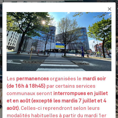
Aller
×
au
FR
contenu
principal
VOS DÉMARCHES
RENDEZ-VOUS
Les
permanences
organisées le
mardi soir
(de 16h à 18h45)
par certains services
communaux seront
interrompues en juillet
CONTACTEZ-NOUS
et en août (excepté les mardis 7 juillet et 4
août)
. Celles-ci reprendront selon leurs
modalités habituelles à partir du mardi 1er