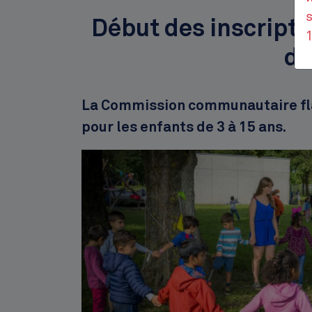
s
Début des inscripti
de
Description
La Commission communautaire fla
pour les enfants de 3 à 15 ans.
Image