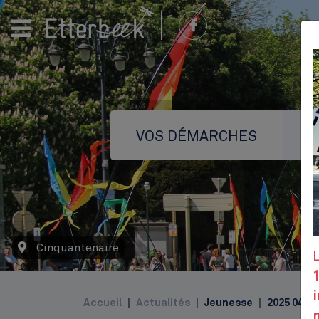
VOS DÉMARCHES
Cinquantenaire
Top
i
Accueil
Actualités
Jeunesse
2025 04 11
m