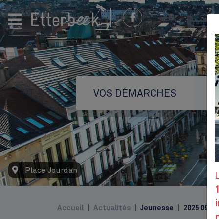
VOS DÉMARCHES
Place Jourdan
Top
i
Accueil
Actualités
Jeunesse
2025 09 03
m