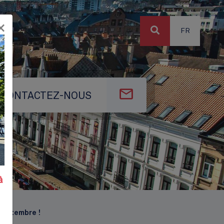
×
FR
CONTACTEZ-NOUS
à
 septembre !