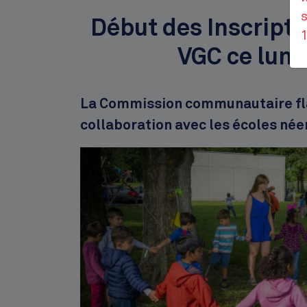
s
Début des Inscripti
VGC ce lund
Description
La Commission communautaire fl
collaboration avec les écoles né
Image