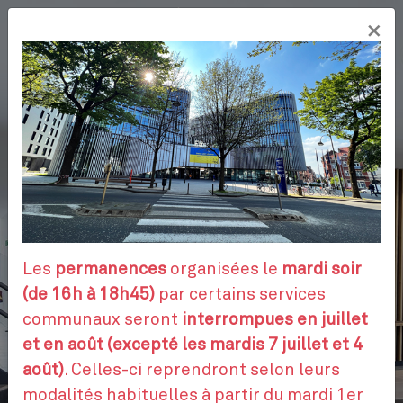
Aller
×
au
FR
contenu
principal
VOS DÉMARCHES
RENDEZ-VOUS
Les
permanences
organisées le
mardi soir
(de 16h à 18h45)
par certains services
communaux seront
interrompues en juillet
CONTACTEZ-NOUS
et en août (excepté les mardis 7 juillet et 4
août)
. Celles-ci reprendront selon leurs
modalités habituelles à partir du mardi 1er