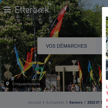
VOS DÉMARCHES
Cinquantenaire
Top
i
Accueil
Actualités
Seniors
2022 01 12
m