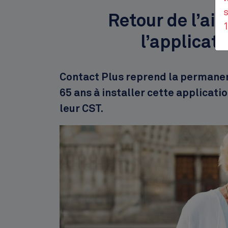
s
Retour de l’aid
l’applicat
Description
Contact Plus reprend la permanen
65 ans à installer cette applicat
leur CST.
Image