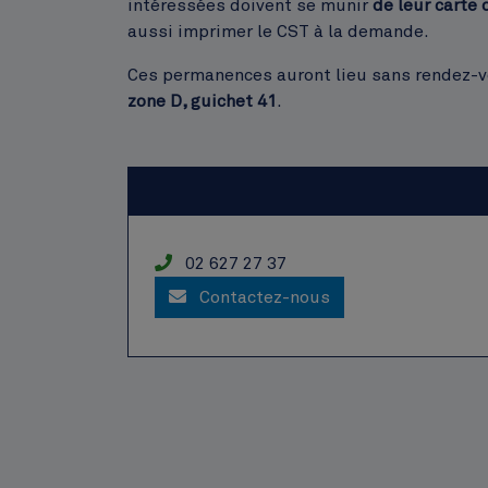
intéressées doivent se munir
de leur carte 
aussi imprimer le CST à la demande.
Ces permanences auront lieu sans rendez-v
zone D, guichet 41
.
Service
Téléphone
02 627 27 37
Contactez-nous