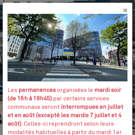
Aller
×
au
FR
contenu
principal
VOS DÉMARCHES
RENDEZ-VOUS
Les
permanences
organisées le
mardi soir
(de 16h à 18h45)
par certains services
communaux seront
interrompues en juillet
CONTACTEZ-NOUS
et en août (excepté les mardis 7 juillet et 4
août)
. Celles-ci reprendront selon leurs
modalités habituelles à partir du mardi 1er