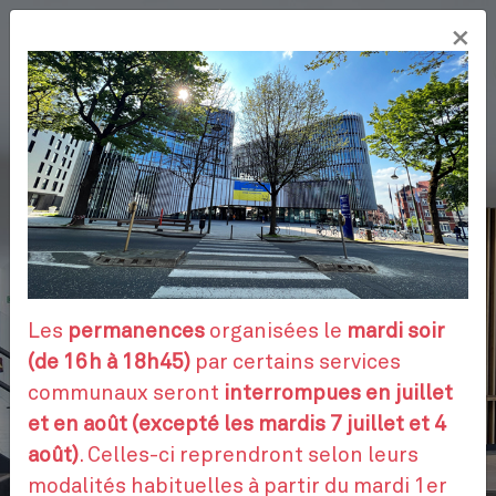
Aller
×
au
FR
contenu
principal
VOS DÉMARCHES
RENDEZ-VOUS
Les
permanences
organisées le
mardi soir
(de 16h à 18h45)
par certains services
communaux seront
interrompues en juillet
CONTACTEZ-NOUS
et en août (excepté les mardis 7 juillet et 4
août)
. Celles-ci reprendront selon leurs
modalités habituelles à partir du mardi 1er