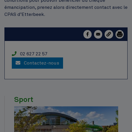
conditions pour pouvoir bénéficier du chèque
émancipation, prenez alors directement contact avec le
CPAS d’Etterbeek.
Service
Téléphone
02 627 22 57
Contactez-nous
Sport