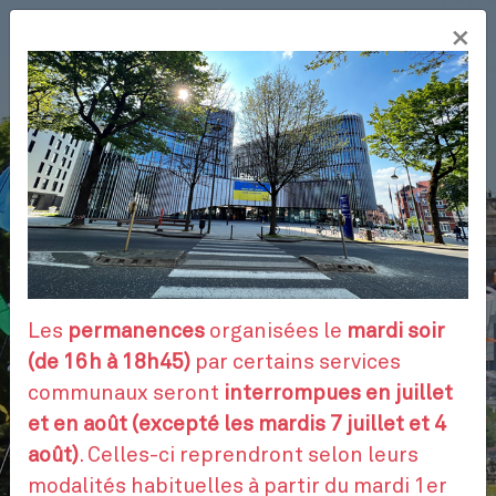
Aller
×
au
FR
contenu
principal
VOS DÉMARCHES
RENDEZ-VOUS
Les
permanences
organisées le
mardi soir
(de 16h à 18h45)
par certains services
communaux seront
interrompues en juillet
CONTACTEZ-NOUS
et en août (excepté les mardis 7 juillet et 4
août)
. Celles-ci reprendront selon leurs
modalités habituelles à partir du mardi 1er