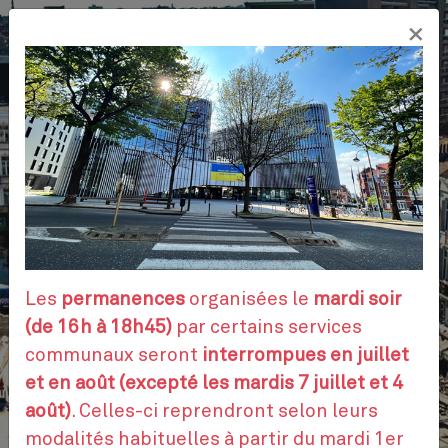
Aller
×
au
FR
contenu
principal
VOS DÉMARCHES
RENDEZ-VOUS
Les
permanences
organisées le
mardi soir
(de 16h à 18h45)
par certains services
communaux seront
interrompues en juillet
CONTACTEZ-NOUS
et en août (excepté les mardis 7 juillet et 4
août)
. Celles-ci reprendront selon leurs
modalités habituelles à partir du mardi 1er