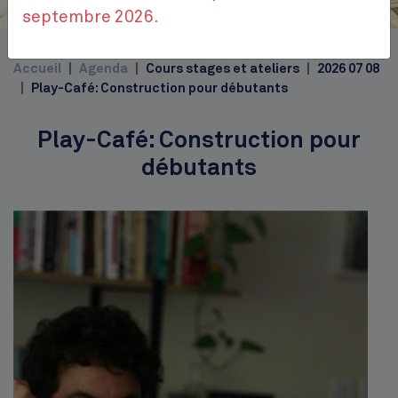
Place Jourdan
septembre 2026.
Top
Accueil
Agenda
Cours stages et ateliers
2026 07 08
Play-Café: Construction pour débutants
Play-Café: Construction pour
débutants