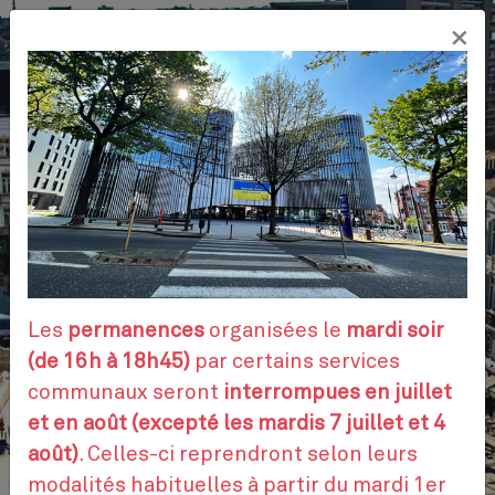
Aller
×
au
FR
contenu
principal
VOS DÉMARCHES
RENDEZ-VOUS
Les
permanences
organisées le
mardi soir
(de 16h à 18h45)
par certains services
communaux seront
interrompues en juillet
CONTACTEZ-NOUS
et en août (excepté les mardis 7 juillet et 4
août)
. Celles-ci reprendront selon leurs
modalités habituelles à partir du mardi 1er