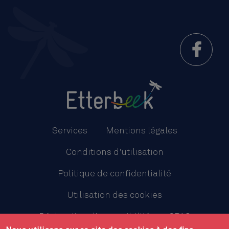
Menu
Pied
Services
Mentions légales
de
Conditions d'utilisation
page
Politique de confidentialité
Utilisation des cookies
Déclaration d'accessibilité
CPAS