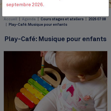
Place Jourdan
septembre 2026.
Top
Accueil
Agenda
Cours stages et ateliers
2026 07 08
Play-Café: Musique pour enfants
Play-Café: Musique pour enfants