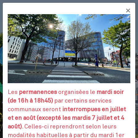
Aller
×
au
FR
contenu
principal
VOS DÉMARCHES
RENDEZ-VOUS
Les
permanences
organisées le
mardi soir
(de 16h à 18h45)
par certains services
communaux seront
interrompues en juillet
CONTACTEZ-NOUS
et en août (excepté les mardis 7 juillet et 4
août)
. Celles-ci reprendront selon leurs
modalités habituelles à partir du mardi 1er