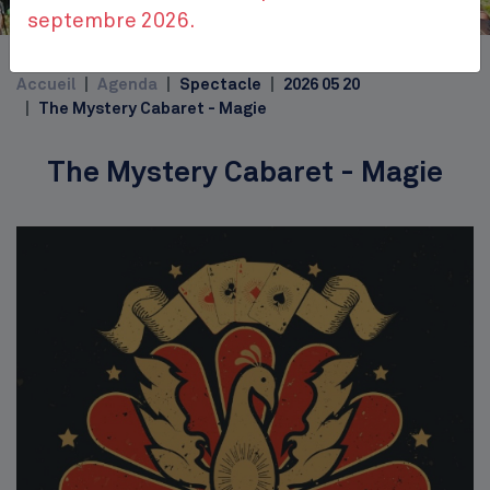
Cinquantenaire
septembre 2026.
Top
Accueil
Agenda
Spectacle
2026 05 20
The Mystery Cabaret - Magie
The Mystery Cabaret - Magie