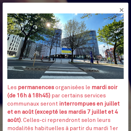
Aller
×
au
FR
contenu
principal
Les
permanences
organisées le
mardi soir
(de 16h à 18h45)
par certains services
communaux seront
interrompues en juillet
et en août (excepté les mardis 7 juillet et 4
août)
. Celles-ci reprendront selon leurs
modalités habituelles à partir du mardi 1er