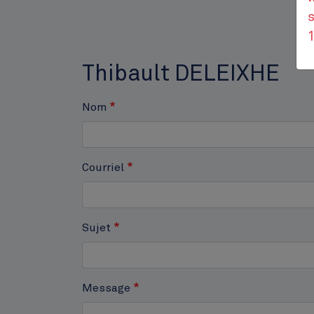
s
Thibault DELEIXHE
Nom
Courriel
Hôtel communal
Sujet
Message