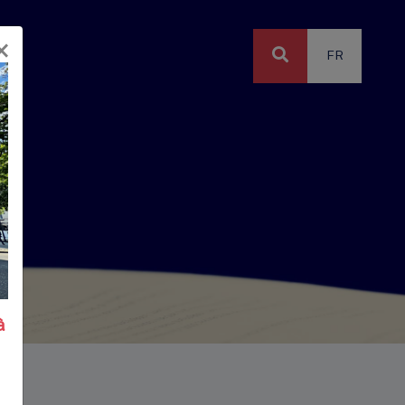
×
FR
à