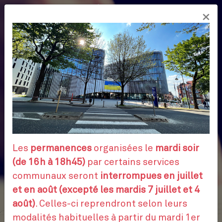
Aller
×
au
FR
contenu
principal
Les
permanences
organisées le
mardi soir
(de 16h à 18h45)
par certains services
communaux seront
interrompues en juillet
et en août (excepté les mardis 7 juillet et 4
août)
. Celles-ci reprendront selon leurs
modalités habituelles à partir du mardi 1er