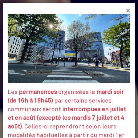
Aller
×
au
FR
contenu
principal
Les
permanences
organisées le
mardi soir
(de 16h à 18h45)
par certains services
communaux seront
interrompues en juillet
et en août (excepté les mardis 7 juillet et 4
août)
. Celles-ci reprendront selon leurs
modalités habituelles à partir du mardi 1er