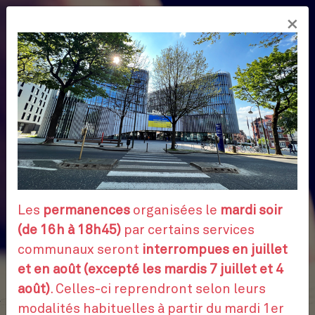
Aller
×
au
FR
contenu
principal
Les
permanences
organisées le
mardi soir
(de 16h à 18h45)
par certains services
communaux seront
interrompues en juillet
et en août (excepté les mardis 7 juillet et 4
août)
. Celles-ci reprendront selon leurs
modalités habituelles à partir du mardi 1er