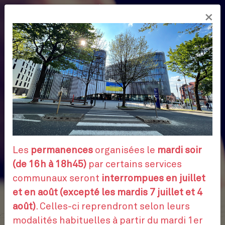
Aller
×
au
FR
contenu
principal
Les
permanences
organisées le
mardi soir
(de 16h à 18h45)
par certains services
communaux seront
interrompues en juillet
et en août (excepté les mardis 7 juillet et 4
août)
. Celles-ci reprendront selon leurs
modalités habituelles à partir du mardi 1er