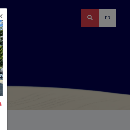
×
FR
à