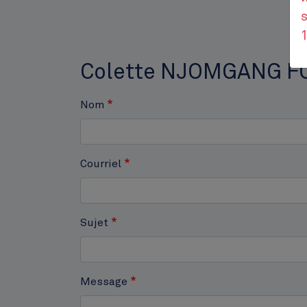
s
Colette NJOMGANG 
Nom
Courriel
Place Jourdan
Sujet
Message