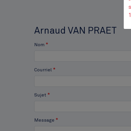
s
Arnaud VAN PRAET
Nom
Courriel
Hôtel communal
Sujet
Message