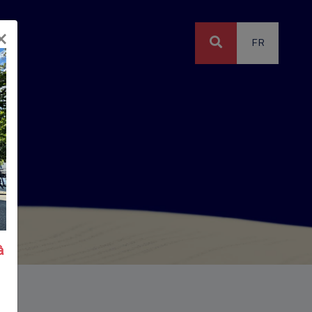
×
FR
à