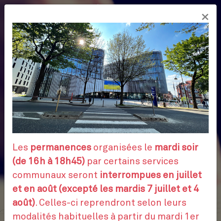
Aller
×
au
FR
contenu
principal
Les
permanences
organisées le
mardi soir
(de 16h à 18h45)
par certains services
communaux seront
interrompues en juillet
et en août (excepté les mardis 7 juillet et 4
août)
. Celles-ci reprendront selon leurs
modalités habituelles à partir du mardi 1er