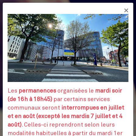
Aller
×
au
FR
contenu
principal
Les
permanences
organisées le
mardi soir
(de 16h à 18h45)
par certains services
communaux seront
interrompues en juillet
et en août (excepté les mardis 7 juillet et 4
août)
. Celles-ci reprendront selon leurs
modalités habituelles à partir du mardi 1er