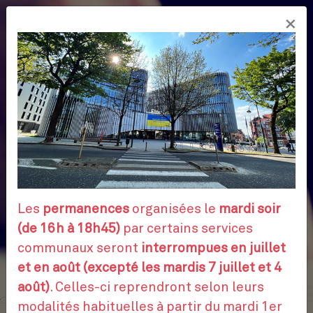
Aller
×
au
FR
contenu
principal
Les
permanences
organisées le
mardi soir
(de 16h à 18h45)
par certains services
communaux seront
interrompues en juillet
et en août (excepté les mardis 7 juillet et 4
août)
. Celles-ci reprendront selon leurs
modalités habituelles à partir du mardi 1er