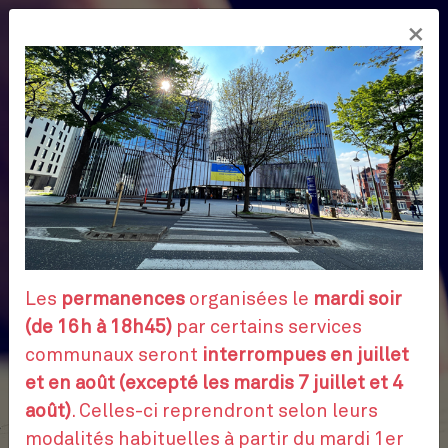
Aller
×
au
FR
contenu
principal
Les
permanences
organisées le
mardi soir
(de 16h à 18h45)
par certains services
communaux seront
interrompues en juillet
et en août (excepté les mardis 7 juillet et 4
août)
. Celles-ci reprendront selon leurs
modalités habituelles à partir du mardi 1er