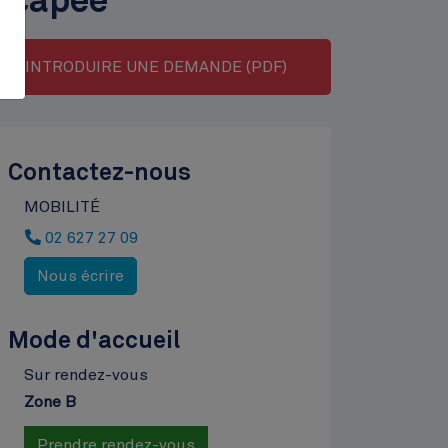
icapée
ll
INTRODUIRE UNE DEMANDE (PDF)
tion
Contactez-nous
MOBILITÉ
02 627 27 09
Nous écrire
Mode d'accueil
Horaire
Sur rendez-vous
Zone B
Prendre rendez-vous