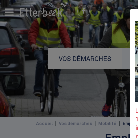
VOS DÉMARCHES
Accueil
Vos démarches
Mobilité
Emplac
i
m