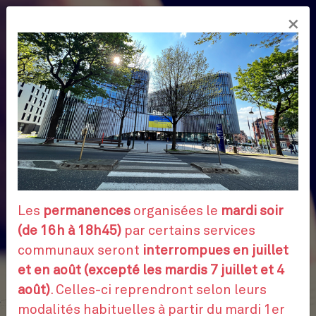
Aller
×
au
FR
contenu
principal
Les
permanences
organisées le
mardi soir
(de 16h à 18h45)
par certains services
communaux seront
interrompues en juillet
et en août (excepté les mardis 7 juillet et 4
août)
. Celles-ci reprendront selon leurs
modalités habituelles à partir du mardi 1er