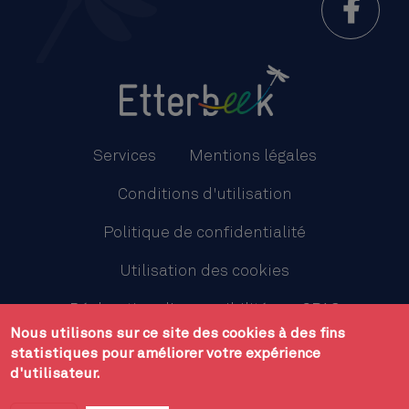
Menu
Pied
Services
Mentions légales
de
Conditions d'utilisation
page
Politique de confidentialité
Utilisation des cookies
Déclaration d'accessibilité
CPAS
Nous utilisons sur ce site des cookies à des fins
Plan du site
statistiques pour améliorer votre expérience
d'utilisateur.
Administration communale d'Etterbeek - avenue des