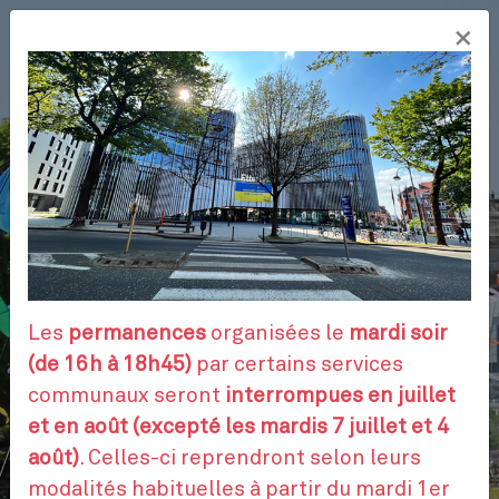
Aller
×
au
FR
contenu
principal
VOS DÉMARCHES
RENDEZ-VOUS
Les
permanences
organisées le
mardi soir
(de 16h à 18h45)
par certains services
communaux seront
interrompues en juillet
CONTACTEZ-NOUS
et en août (excepté les mardis 7 juillet et 4
août)
. Celles-ci reprendront selon leurs
modalités habituelles à partir du mardi 1er