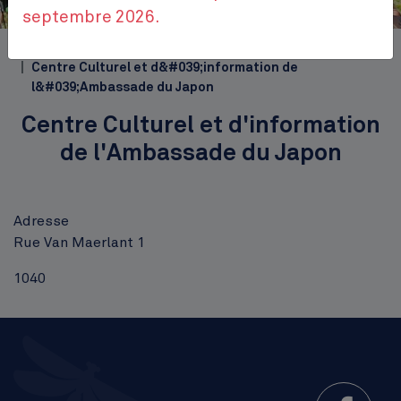
Cinquantenaire
septembre 2026.
Top
Accueil
SALLE DES SENIORS
Centre Culturel et d&#039;information de
l&#039;Ambassade du Japon
Centre Culturel et d'information
de l'Ambassade du Japon
Adresse
Rue Van Maerlant 1
1040