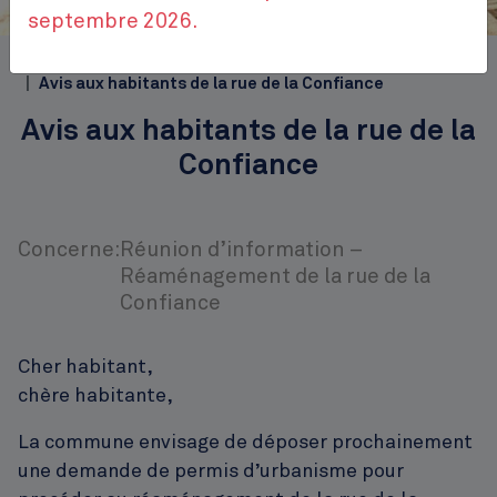
Place Jourdan
septembre 2026.
Top
Accueil
Publications
Avis à la population
Avis aux habitants de la rue de la Confiance
Avis aux habitants de la rue de la
Confiance
Concerne:
Réunion d’information –
Réaménagement de la rue de la
Confiance
Cher habitant,
chère habitante,
La commune envisage de déposer prochainement
une demande de permis d’urbanisme pour