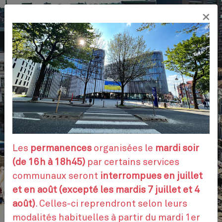
Aller
×
au
FR
contenu
principal
VOS DÉMARCHES
RENDEZ-VOUS
Les
permanences
organisées le
mardi soir
(de 16h à 18h45)
par certains services
communaux seront
interrompues en juillet
CONTACTEZ-NOUS
et en août (excepté les mardis 7 juillet et 4
août)
. Celles-ci reprendront selon leurs
modalités habituelles à partir du mardi 1er