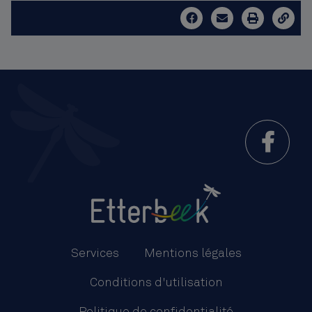
Menu
Pied
Services
Mentions légales
de
Conditions d'utilisation
page
Politique de confidentialité