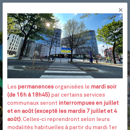
Aller
×
au
FR
contenu
principal
VOS DÉMARCHES
RENDEZ-VOUS
Les
permanences
organisées le
mardi soir
(de 16h à 18h45)
par certains services
communaux seront
interrompues en juillet
CONTACTEZ-NOUS
et en août (excepté les mardis 7 juillet et 4
août)
. Celles-ci reprendront selon leurs
modalités habituelles à partir du mardi 1er