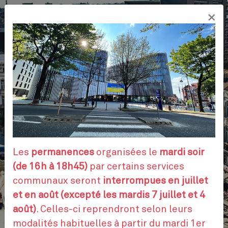
Aller
×
au
FR
contenu
principal
VOS DÉMARCHES
RENDEZ-VOUS
Les
permanences
organisées le
mardi soir
(de 16h à 18h45)
par certains services
communaux seront
interrompues en juillet
CONTACTEZ-NOUS
et en août (excepté les mardis 7 juillet et 4
août)
. Celles-ci reprendront selon leurs
modalités habituelles à partir du mardi 1er