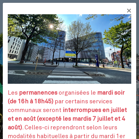
Aller
×
au
FR
contenu
principal
VOS DÉMARCHES
RENDEZ-VOUS
Les
permanences
organisées le
mardi soir
(de 16h à 18h45)
par certains services
communaux seront
interrompues en juillet
CONTACTEZ-NOUS
et en août (excepté les mardis 7 juillet et 4
août)
. Celles-ci reprendront selon leurs
modalités habituelles à partir du mardi 1er