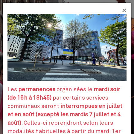
Aller
×
au
FR
contenu
principal
VOS DÉMARCHES
RENDEZ-VOUS
Les
permanences
organisées le
mardi soir
(de 16h à 18h45)
par certains services
communaux seront
interrompues en juillet
CONTACTEZ-NOUS
et en août (excepté les mardis 7 juillet et 4
août)
. Celles-ci reprendront selon leurs
modalités habituelles à partir du mardi 1er