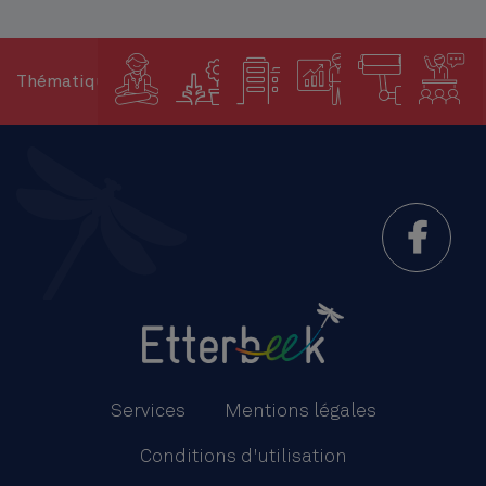
Thématiques
Menu
Pied
Services
Mentions légales
de
Conditions d'utilisation
page