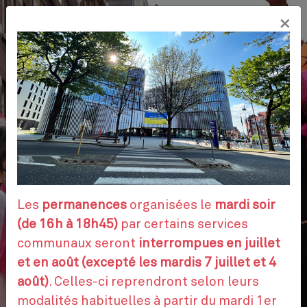
Aller
×
au
FR
contenu
principal
VOS DÉMARCHES
RENDEZ-VOUS
Les
permanences
organisées le
mardi soir
(de 16h à 18h45)
par certains services
communaux seront
interrompues en juillet
CONTACTEZ-NOUS
et en août (excepté les mardis 7 juillet et 4
août)
. Celles-ci reprendront selon leurs
modalités habituelles à partir du mardi 1er