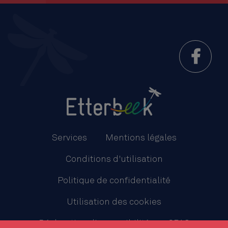
Menu
Pied
Services
Mentions légales
de
Conditions d'utilisation
page
Politique de confidentialité
Utilisation des cookies
Déclaration d'accessibilité
CPAS