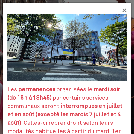
Aller
×
au
FR
contenu
principal
VOS DÉMARCHES
RENDEZ-VOUS
Les
permanences
organisées le
mardi soir
(de 16h à 18h45)
par certains services
communaux seront
interrompues en juillet
CONTACTEZ-NOUS
et en août (excepté les mardis 7 juillet et 4
août)
. Celles-ci reprendront selon leurs
modalités habituelles à partir du mardi 1er