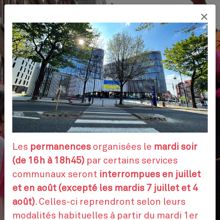
Aller
×
au
FR
contenu
principal
VOS DÉMARCHES
RENDEZ-VOUS
Les
permanences
organisées le
mardi soir
(de 16h à 18h45)
par certains services
communaux seront
interrompues en juillet
CONTACTEZ-NOUS
et en août (excepté les mardis 7 juillet et 4
août)
. Celles-ci reprendront selon leurs
modalités habituelles à partir du mardi 1er