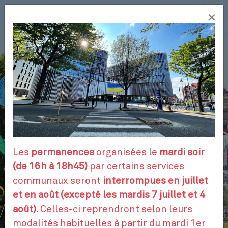
Aller
×
au
FR
contenu
principal
VOS DÉMARCHES
RENDEZ-VOUS
Les
permanences
organisées le
mardi soir
(de 16h à 18h45)
par certains services
communaux seront
interrompues en juillet
CONTACTEZ-NOUS
et en août (excepté les mardis 7 juillet et 4
août)
. Celles-ci reprendront selon leurs
modalités habituelles à partir du mardi 1er