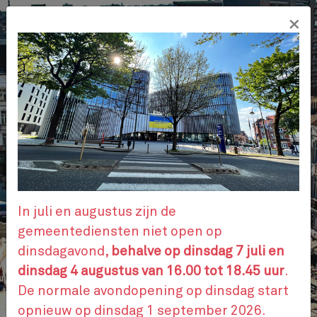
Overslaan
×
en
NL
naar
de
inhoud
gaan
ADMINISTRATIEVE STAPPEN
AFSPRAAK
In juli en augustus zijn de
gemeentediensten niet open op
dinsdagavond,
behalve op dinsdag 7 juli en
CONTACTEER ONS
dinsdag 4 augustus van 16.00 tot 18.45 uur
.
De normale avondopening op dinsdag start
opnieuw op dinsdag 1 september 2026.