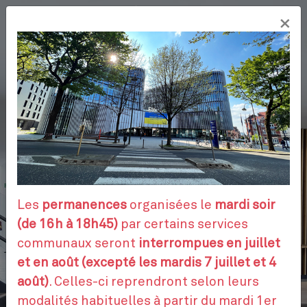
Aller
×
au
FR
contenu
principal
VOS DÉMARCHES
RENDEZ-VOUS
Les
permanences
organisées le
mardi soir
(de 16h à 18h45)
par certains services
communaux seront
interrompues en juillet
CONTACTEZ-NOUS
et en août (excepté les mardis 7 juillet et 4
août)
. Celles-ci reprendront selon leurs
modalités habituelles à partir du mardi 1er