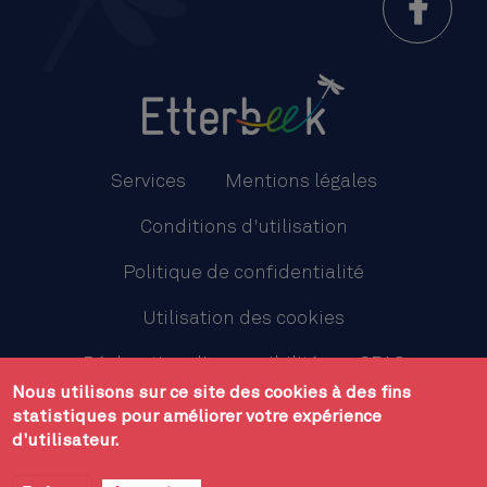
Menu
Pied
Services
Mentions légales
de
Conditions d'utilisation
page
Politique de confidentialité
Utilisation des cookies
Déclaration d'accessibilité
CPAS
Nous utilisons sur ce site des cookies à des fins
Plan du site
statistiques pour améliorer votre expérience
d'utilisateur.
Administration communale d'Etterbeek - avenue des