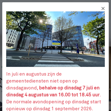
Overslaan
×
en
NL
naar
de
inhoud
gaan
ADMINISTRATIEVE STAPPEN
AFSPRAAK
In juli en augustus zijn de
gemeentediensten niet open op
dinsdagavond,
behalve op dinsdag 7 juli en
CONTACTEER ONS
dinsdag 4 augustus van 16.00 tot 18.45 uur
.
De normale avondopening op dinsdag start
opnieuw op dinsdag 1 september 2026.