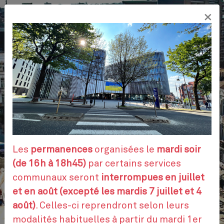
Aller
×
au
FR
contenu
principal
VOS DÉMARCHES
RENDEZ-VOUS
Les
permanences
organisées le
mardi soir
(de 16h à 18h45)
par certains services
communaux seront
interrompues en juillet
CONTACTEZ-NOUS
et en août (excepté les mardis 7 juillet et 4
août)
. Celles-ci reprendront selon leurs
modalités habituelles à partir du mardi 1er