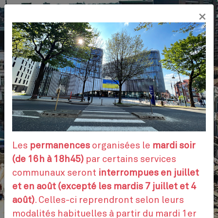
Aller
×
au
FR
contenu
principal
VOS DÉMARCHES
RENDEZ-VOUS
Les
permanences
organisées le
mardi soir
(de 16h à 18h45)
par certains services
communaux seront
interrompues en juillet
CONTACTEZ-NOUS
et en août (excepté les mardis 7 juillet et 4
août)
. Celles-ci reprendront selon leurs
modalités habituelles à partir du mardi 1er