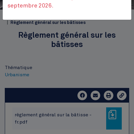
Hôtel communal
septembre 2026.
Top
Accueil
Publications
Règlements
Règlement général sur les bâtisses
Règlement général sur les
bâtisses
Thématique
Urbanisme
règlement général sur la bâtisse -
fr.pdf