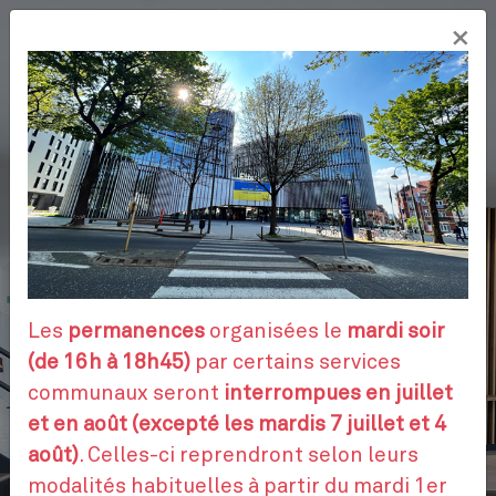
Aller
×
au
FR
contenu
principal
VOS DÉMARCHES
RENDEZ-VOUS
Les
permanences
organisées le
mardi soir
(de 16h à 18h45)
par certains services
communaux seront
interrompues en juillet
CONTACTEZ-NOUS
et en août (excepté les mardis 7 juillet et 4
août)
. Celles-ci reprendront selon leurs
modalités habituelles à partir du mardi 1er