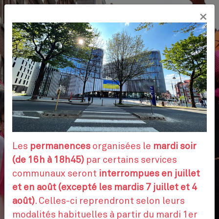
Aller
×
au
FR
contenu
principal
VOS DÉMARCHES
RENDEZ-VOUS
Les
permanences
organisées le
mardi soir
(de 16h à 18h45)
par certains services
communaux seront
interrompues en juillet
CONTACTEZ-NOUS
et en août (excepté les mardis 7 juillet et 4
août)
. Celles-ci reprendront selon leurs
modalités habituelles à partir du mardi 1er