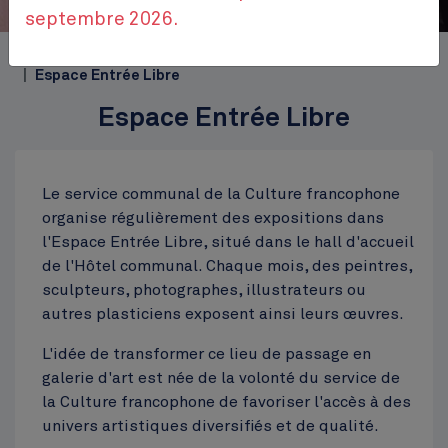
septembre 2026.
Accueil
Themes
Bien-être et loisirs
Culture
Espace Entrée Libre
Espace Entrée Libre
Le service communal de la Culture francophone
organise régulièrement des expositions dans
l'Espace Entrée Libre, situé dans le hall d'accueil
de l'Hôtel communal. Chaque mois, des peintres,
sculpteurs, photographes, illustrateurs ou
autres plasticiens exposent ainsi leurs œuvres.
L'idée de transformer ce lieu de passage en
galerie d'art est née de la volonté du service de
la Culture francophone de favoriser l'accès à des
univers artistiques diversifiés et de qualité.