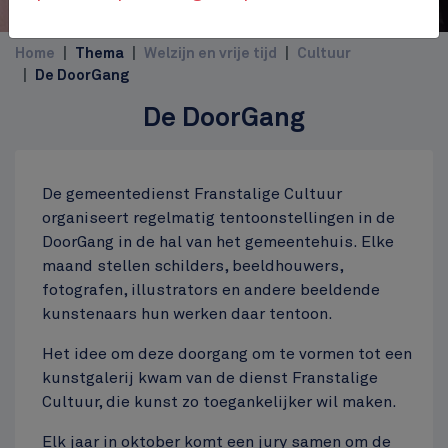
Home
Thema
Welzijn en vrije tijd
Cultuur
De DoorGang
De DoorGang
De gemeentedienst Franstalige Cultuur
organiseert regelmatig tentoonstellingen in de
DoorGang in de hal van het gemeentehuis. Elke
maand stellen schilders, beeldhouwers,
fotografen, illustrators en andere beeldende
kunstenaars hun werken daar tentoon.
Het idee om deze doorgang om te vormen tot een
kunstgalerij kwam van de dienst Franstalige
Cultuur, die kunst zo toegankelijker wil maken.
Elk jaar in oktober komt een jury samen om de