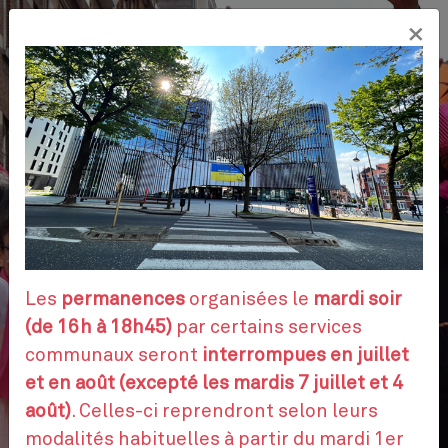
Aller
×
au
FR
contenu
principal
VOS DÉMARCHES
RENDEZ-VOUS
Les
permanences
organisées le
mardi soir
(de 16h à 18h45)
par certains services
communaux seront
interrompues en juillet
CONTACTEZ-NOUS
et en août (excepté les mardis 7 juillet et 4
août)
. Celles-ci reprendront selon leurs
modalités habituelles à partir du mardi 1er